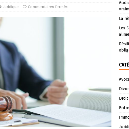
Audie
Juridique
Commentaires fermés
vraim
La ré
Les 5
alime
Résil
oblig
CAT
Avoc
Divor
Droit
Entre
Immob
Jurid