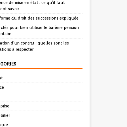
nce de mise en état : ce qu’il faut
ent savoir
forme du droit des successions expliquée
 clés pour bien utiliser le barème pension
ntaire
iation d’un contrat : quelles sont les
ations à respecter
ÉGORIES
at
ce
prise
ilier
ique