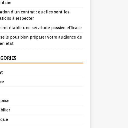
ntaire
iation d’un contrat : quelles sont les
ations à respecter
nt établir une servitude passive efficace
seils pour bien préparer votre audience de
en état
ÉGORIES
at
ce
prise
ilier
ique