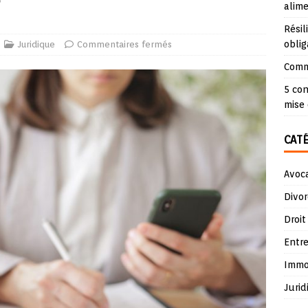
alime
Résil
oblig
Juridique
Commentaires fermés
Comme
5 con
mise 
CAT
Avoc
Divor
Droit
Entre
Immob
Jurid