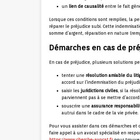
un
lien de causalité
entre le fait gé
Lorsque ces conditions sont remplies, la p
réparer le préjudice subi. Cette indemnisa
somme d’argent, réparation en nature (re
Démarches en cas de préj
En cas de préjudice, plusieurs solutions pe
tenter une
résolution amiable du liti
accord sur l’indemnisation du préjudi
saisir les
juridictions civiles
, si la rés
parviennent pas à se mettre d’accord 
souscrire une
assurance responsabilit
autrui dans le cadre de la vie privée.
Pour vous assister dans ces démarches et 
faire appel à un avocat spécialisé en respon
https://www.cherche-avocat.fr
pour trouver