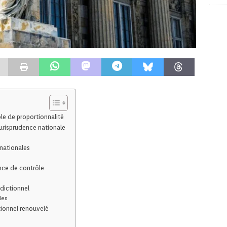
le de proportionnalité
jurisprudence nationale
anationales
nce de contrôle
idictionnel
les
ctionnel renouvelé