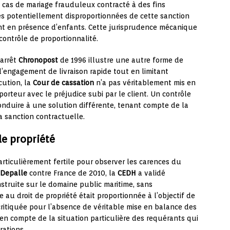
 cas de mariage frauduleux contracté à des fins
es potentiellement disproportionnées de cette sanction
ent en présence d’enfants. Cette jurisprudence mécanique
contrôle de proportionnalité.
’arrêt
Chronopost
de 1996 illustre une autre forme de
 l’engagement de livraison rapide tout en limitant
cution, la
Cour de cassation
n’a pas véritablement mis en
rteur avec le préjudice subi par le client. Un contrôle
onduire à une solution différente, tenant compte de la
a sanction contractuelle.
de propriété
particulièrement fertile pour observer les carences du
Depalle
contre France de 2010, la
CEDH
a validé
struite sur le domaine public maritime, sans
 au droit de propriété était proportionnée à l’objectif de
 critiquée pour l’absence de véritable mise en balance des
e en compte de la situation particulière des requérants qui
rations.