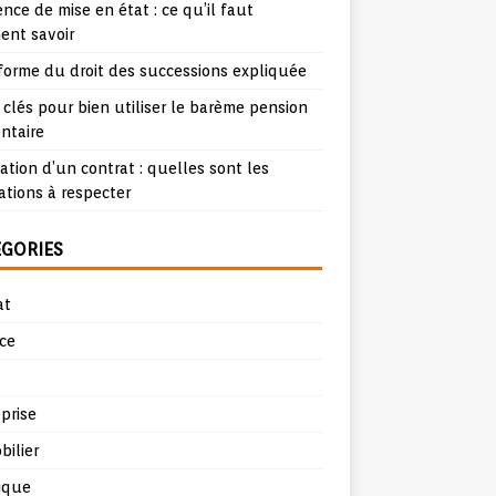
nce de mise en état : ce qu’il faut
ent savoir
forme du droit des successions expliquée
 clés pour bien utiliser le barème pension
ntaire
iation d’un contrat : quelles sont les
ations à respecter
ÉGORIES
at
ce
prise
ilier
ique