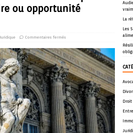
Audie
ire ou opportunité
vraim
La ré
Les 5
alime
Juridique
Commentaires fermés
Résil
oblig
CAT
Avoc
Divor
Droit
Entre
Immob
Jurid