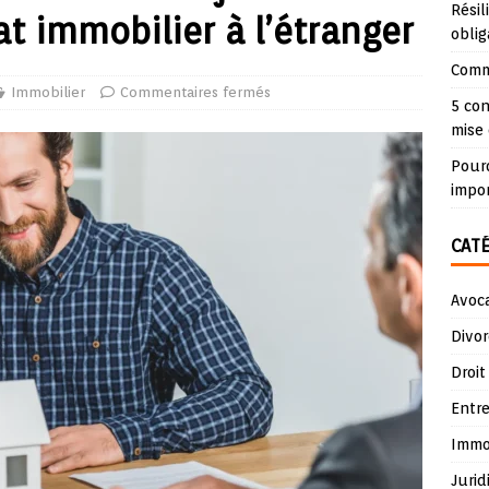
Résil
at immobilier à l’étranger
oblig
Comme
Immobilier
Commentaires fermés
5 con
mise 
Pourq
impo
CAT
Avoc
Divor
Droit
Entre
Immob
Jurid