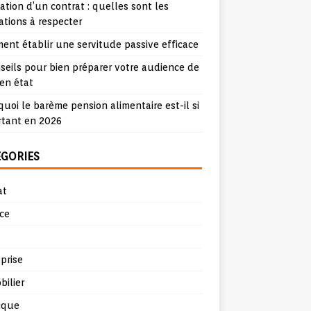
iation d’un contrat : quelles sont les
ations à respecter
nt établir une servitude passive efficace
seils pour bien préparer votre audience de
en état
uoi le barème pension alimentaire est-il si
rtant en 2026
ÉGORIES
at
ce
prise
ilier
ique