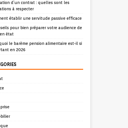
iation d’un contrat : quelles sont les
ations à respecter
nt établir une servitude passive efficace
seils pour bien préparer votre audience de
en état
uoi le barème pension alimentaire est-il si
rtant en 2026
ÉGORIES
at
ce
prise
ilier
ique