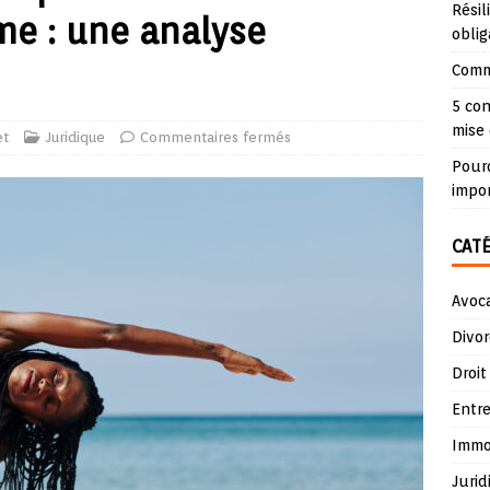
Résil
me : une analyse
oblig
Comme
5 con
mise 
et
Juridique
Commentaires fermés
Pourq
impo
CAT
Avoc
Divor
Droit
Entre
Immob
Jurid