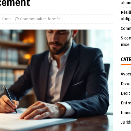
acement
alime
Résil
oblig
Droit
Commentaires fermés
Comme
5 con
mise 
CAT
Avoc
Divor
Droit
Entre
Immob
Jurid