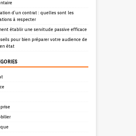
ntaire
iation d’un contrat : quelles sont les
ations à respecter
nt établir une servitude passive efficace
seils pour bien préparer votre audience de
en état
ÉGORIES
at
ce
prise
ilier
ique