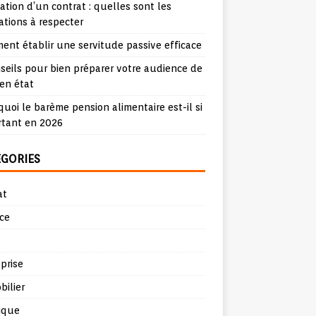
iation d’un contrat : quelles sont les
ations à respecter
nt établir une servitude passive efficace
seils pour bien préparer votre audience de
en état
uoi le barème pension alimentaire est-il si
rtant en 2026
ÉGORIES
at
ce
prise
ilier
ique