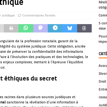
éthique
Résil
oblig
Comme
Juridique
Commentaires fermés
5 con
mise 
Pourq
angulaire de la profession notariale, garant de la
impo
ntégrité du système juridique. Cette obligation, ancrée
aire de préserver la confidentialité des informations
CAT
Face à l’évolution des pratiques et des technologies, le
s enjeux complexes, mettant à l’épreuve l’équilibre
Avoc
aux.
Divor
t éthiques du secret
Droit
Entre
es racines dans plusieurs sources juridiques et
Immob
énal
sanctionne la révélation d’une information à
Jurid