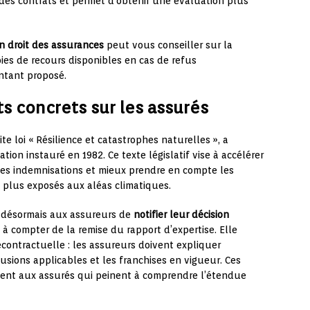
des contrats et permet d’obtenir une évaluation plus
en droit des assurances
peut vous conseiller sur la
ies de recours disponibles en cas de refus
ntant proposé.
ts concrets sur les assurés
dite loi « Résilience et catastrophes naturelles », a
ion instauré en 1982. Ce texte législatif vise à accélérer
des indemnisations et mieux prendre en compte les
es plus exposés aux aléas climatiques.
e désormais aux assureurs de
notifier leur décision
à compter de la remise du rapport d’expertise. Elle
récontractuelle : les assureurs doivent expliquer
lusions applicables et les franchises en vigueur. Ces
ement aux assurés qui peinent à comprendre l’étendue