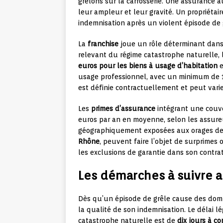
grêlons sur la carrosserie. Une assurance 
leur ampleur et leur gravité. Un propriétai
indemnisation après un violent épisode de 
La
franchise
joue un rôle déterminant dans l
relevant du régime catastrophe naturelle, la
euros pour les biens à usage d’habitation
e
usage professionnel, avec un minimum de 1 
est définie contractuellement et peut varie
Les
primes d’assurance
intégrant une couve
euros par an en moyenne, selon les assureu
géographiquement exposées aux orages de
Rhône
, peuvent faire l’objet de surprimes o
les exclusions de garantie dans son contrat
Les démarches à suivre ap
Dès qu’un épisode de grêle cause des domma
la qualité de son indemnisation. Le délai l
catastrophe naturelle est de
dix jours à co