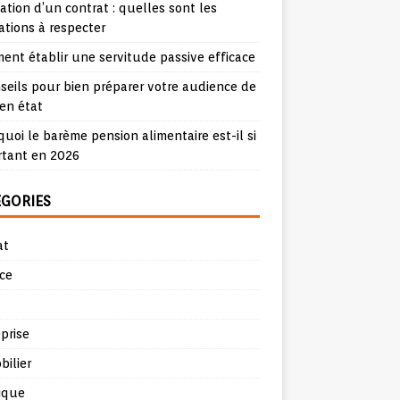
iation d’un contrat : quelles sont les
ations à respecter
nt établir une servitude passive efficace
seils pour bien préparer votre audience de
en état
uoi le barème pension alimentaire est-il si
rtant en 2026
ÉGORIES
at
ce
prise
ilier
ique