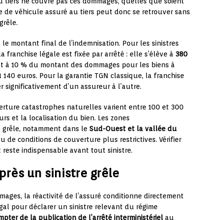
au tiers ne couvre pas ces dommages, quelles que soient
re de véhicule assuré au tiers peut donc se retrouver sans
grêle.
e montant final de l’indemnisation. Pour les sinistres
 franchise légale est fixée par arrêté : elle s’élève à
380
t à 10 % du montant des dommages pour les biens à
140 euros. Pour la garantie TGN classique, la franchise
r significativement d’un assureur à l’autre.
rture catastrophes naturelles varient entre 100 et 300
rs et la localisation du bien. Les zones
 grêle, notamment dans le
Sud-Ouest et la vallée du
u de conditions de couverture plus restrictives. Vérifier
 reste indispensable avant tout sinistre.
rès un sinistre grêle
ges, la réactivité de l’assuré conditionne directement
égal pour déclarer un sinistre relevant du régime
mpter de la publication de l’arrêté interministériel
au