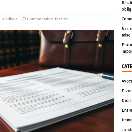
Résil
oblig
Comme
Juridique
Commentaires fermés
5 con
mise 
Pourq
impo
CAT
Avoc
Divor
Droit
Entre
Immob
Jurid